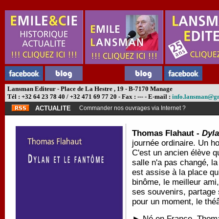
Lansman Editeur - Place de La Hestre , 19 - B-7170 Manage
Tél : +32 64 23 78 40 / +32 471 69 77 20 - Fax : --- - E-mail :
info.lansman@g
ACTUALITE
Commander nos ouvrages via Internet ?
Thomas Flahaut -
Dyla
journée ordinaire. Un h
C'est un ancien élève qu
salle n'a pas changé, l
est assise à la place qu
binôme, le meilleur ami,
ses souvenirs, partage s
pour un moment, le théâ
►
Né en France, Thomas 