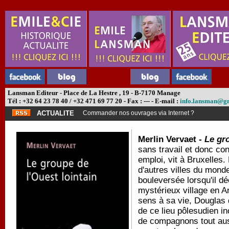
Lansman Editeur - Place de La Hestre , 19 - B-7170 Manage
Tél : +32 64 23 78 40 / +32 471 69 77 20 - Fax : --- - E-mail :
info.lansman@g
ACTUALITE
Commander nos ouvrages via Internet ?
Merlin Vervaet -
Le gro
sans travail et donc con
emploi, vit à Bruxelles.
d'autres villes du mon
bouleversée lorsqu'il d
mystérieux village en A
sens à sa vie, Douglas 
de ce lieu pôlesudien i
de compagnons tout auss