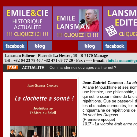
Lansman Editeur - Place de La Hestre , 19 - B-7170 Manage
Tél : +32 64 23 78 40 / +32 471 69 77 20 - Fax : --- - E-mail :
info.lansman@g
ACTUALITE
Commander nos ouvrages via Internet ?
Jean-Gabriel Carasso -
La cl
Ariane Mnouchkine et ses nombr
une histoire, une philosophie,
qui est le cœur même de la créa
répétitions. Que se passe-t-il
les obstacles surmontés, les 
cinquantaine de répétitions de 
Ici sont les Dragons
(Première époque)
1917 - La victoire était entre 