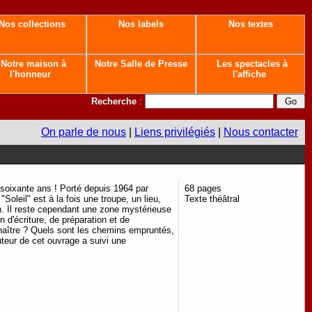
Nos collections
Nos labels
Nos textes
Notre maison à
Notre Salle de Presse
Les spectacles à
l'honneur
l'affiche
Recherche
:
On parle de nous
|
Liens privilégiés
|
Nous contacter
 soixante ans ! Porté depuis 1964 par
68 pages
leil" est à la fois une troupe, un lieu,
Texte théâtral
en. Il reste cependant une zone mystérieuse
n d'écriture, de préparation et de
à naître ? Quels sont les chemins empruntés,
teur de cet ouvrage a suivi une