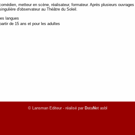
médien, metteur en scène, réalisateur, formateur. Après plusieurs ouvrages au
ingulière d'observateur au Théâtre du Soleil.
tes langues
artir de 15 ans et pour les adultes
© Lansman Editeur - réalisé par
D
ata
N
et asbl