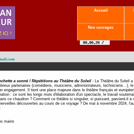
Accueil
Nos ouvrages
mail.com
ochette a sonné ! Répétitions au Théâtre du Soleil
- Le Théâtre du Soleil a
eux partenaires (comédiens, musiciens, administrateurs, techniciens…), le "So
 un engagement. Il tient une place majeure dans le théâtre français et europé
tion : ce sont les longs mois d'élaboration d'un spectacle, le travail souterrai
 dans ce chaudron ? Comment ce théâtre si singulier, si puissant, parvient-il 
merveilles découvertes au cours de ce voyage ? De mai à novembre 2024, l'au
:
nos mains