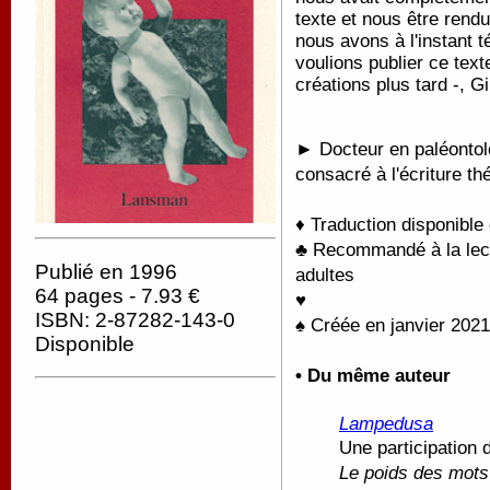
texte et nous être ren
nous avons à l'instant t
voulions publier ce tex
créations plus tard -, G
► Docteur en paléontolo
consacré à l'écriture th
♦ Traduction disponible
♣ Recommandé à la lectu
Publié en 1996
adultes
64 pages - 7.93 €
♥
ISBN: 2-87282-143-0
♠ Créée en janvier 202
Disponible
• Du même auteur
Lampedusa
Une participation
Le poids des mots