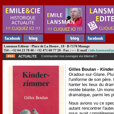
Lansman Editeur - Place de La Hestre , 19 - B-7170 Manage
Tél : +32 64 23 78 40 / +32 471 69 77 20 - Fax : --- - E-mail :
info.lansman@g
ACTUALITE
Commander nos ouvrages via Internet ?
Gilles Boulan -
Kinde
Oradour-sur-Glane. Plus
l'uniforme de son père. 
hanter les lieux du dram
restée béante. Un mono
dramatique, parmi les 
Nous avions vu ce spec
autant rencontrer l'aute
nous avait complètemen