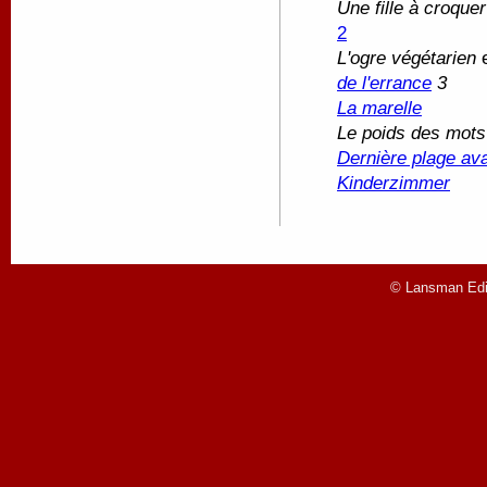
Une fille à croquer
2
L'ogre végétarien
de l'errance
3
La marelle
Le poids des mots
Dernière plage ava
Kinderzimmer
© Lansman Edit