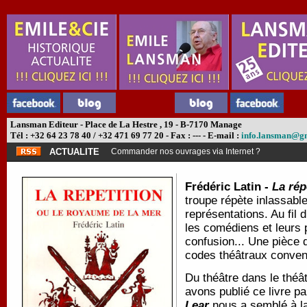
Lansman Editeur - Place de La Hestre , 19 - B-7170 Manage
Tél : +32 64 23 78 40 / +32 471 69 77 20 - Fax : --- - E-mail :
info.lansman@g
ACTUALITE
Commander nos ouvrages via Internet ?
Frédéric Latin -
La rép
troupe répète inlassab
représentations. Au fil d
les comédiens et leurs 
confusion... Une pièce 
codes théâtraux conven
Du théâtre dans le théâ
avons publié ce livre p
Lear
nous a semblé à la 