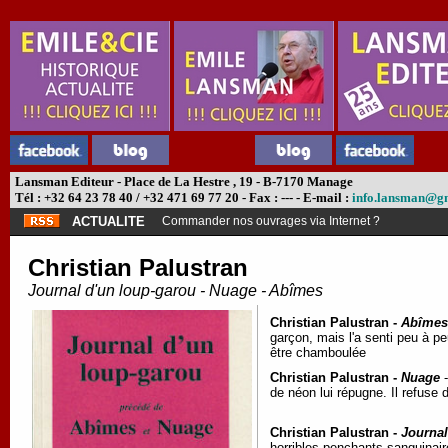
Lansman Editeur - Place de La Hestre , 19 - B-7170 Manage
Tél : +32 64 23 78 40 / +32 471 69 77 20 - Fax : --- - E-mail :
info.lansman@g
ACTUALITE
Commander nos ouvrages via Internet ?
Christian Palustran
Journal d'un loup-garou - Nuage - Abîmes
Christian Palustran -
Abîmes
garçon, mais l'a senti peu à p
être chamboulée
Christian Palustran -
Nuage
-
de néon lui répugne. Il refuse
Christian Palustran -
Journal
horribles penchants sanguinai