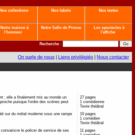
Nos collections
Nos labels
Nos textes
Notre maison à
Notre Salle de Presse
Les spectacles à
l'honneur
l'affiche
Recherche
:
On parle de nous
|
Liens privilégiés
|
Nous contacter
fant ; elle a finalement mis au monde un
27 pages
approche puisque l'ordre des scènes peut
1 comédienne
Texte théâtral
 étalé sur du métal moderne sous une rampe
10 pages
1 comédien
Texte théâtral
 convaincre le policer de service de ses
11 pages
1 comédien