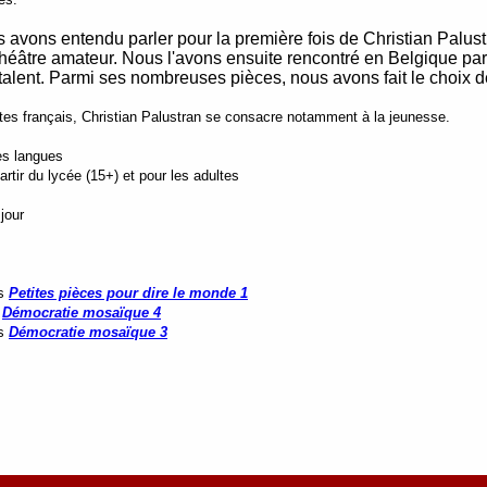
avons entendu parler pour la première fois de Christian Palustr
éâtre amateur. Nous l'avons ensuite rencontré en Belgique parce
alent. Parmi ses nombreuses pièces, nous avons fait le choix d
es français, Christian Palustran se consacre notamment à la jeunesse.
es langues
tir du lycée (15+) et pour les adultes
jour
s
Petites pièces pour dire le monde 1
s
Démocratie mosaïque 4
s
Démocratie mosaïque 3