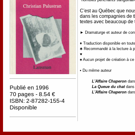
C'est au Québec que nous 
dans les compagnies de th
textes avec beaucoup de t
► Dramaturge et auteur de cont
♦ Traduction disponible en tout
♣ Recommandé à la lecture à par
♥
♠ Aucun projet de création à ce 
• Du même auteur
L'Affaire Chaperon
dan
La Queue du chat
dan
Publié en 1996
L'Affaire Chaperon
dan
70 pages - 8.54 €
ISBN: 2-87282-155-4
Disponible