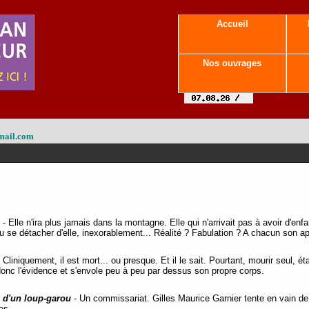
Accueil
Nos ouvrages
mail.com
- Elle n'ira plus jamais dans la montagne. Elle qui n'arrivait pas à avoir d'en
eu se détacher d'elle, inexorablement... Réalité ? Fabulation ? A chacun son 
 Cliniquement, il est mort... ou presque. Et il le sait. Pourtant, mourir seul,
 donc l'évidence et s'envole peu à peu par dessus son propre corps.
 d'un loup-garou
- Un commissariat. Gilles Maurice Garnier tente en vain de
res.