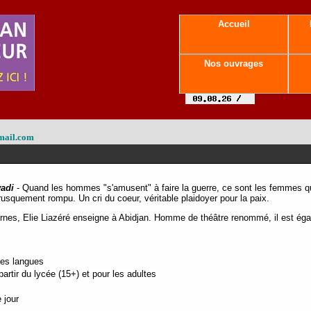
Accueil
Nos ouvrages
mail.com
adi
- Quand les hommes "s'amusent" à faire la guerre, ce sont les femmes qu
brusquement rompu. Un cri du coeur, véritable plaidoyer pour la paix.
nes, Elie Liazéré enseigne à Abidjan. H
omme de théâtre renommé, il est éga
tes langues
rtir du lycée (15+) et pour les adultes
 jour