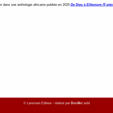
er dans une anthologie africaine publiée en 2020
De Dieu à Elléonore [5 pièc
© Lansman Editeur - réalisé par
D
ata
N
et asbl