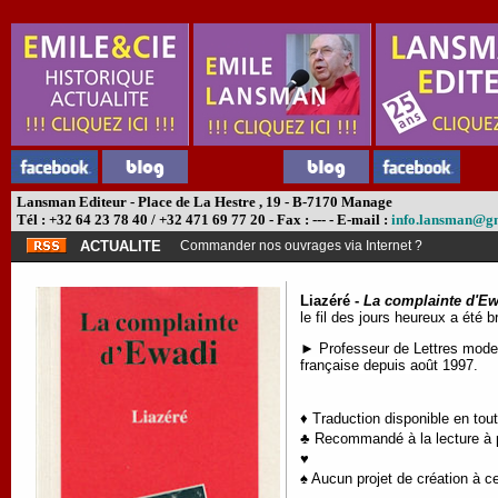
Lansman Editeur - Place de La Hestre , 19 - B-7170 Manage
Tél : +32 64 23 78 40 / +32 471 69 77 20 - Fax : --- - E-mail :
info.lansman@g
ACTUALITE
Commander nos ouvrages via Internet ?
Liazéré -
La complainte d'Ew
le fil des jours heureux a été 
► Professeur de Lettres moder
française depuis août 1997.
♦ Traduction disponible en tou
♣ Recommandé à la lecture à pa
♥
♠ Aucun projet de création à ce