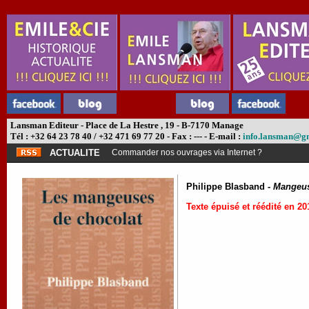
Lansman Editeur - Place de La Hestre , 19 - B-7170 Manage
Tél : +32 64 23 78 40 / +32 471 69 77 20 - Fax : --- - E-mail :
info.lansman@g
ACTUALITE
Commander nos ouvrages via Internet ?
Philippe Blasband -
Mangeus
Texte épuisé et réédité en 20