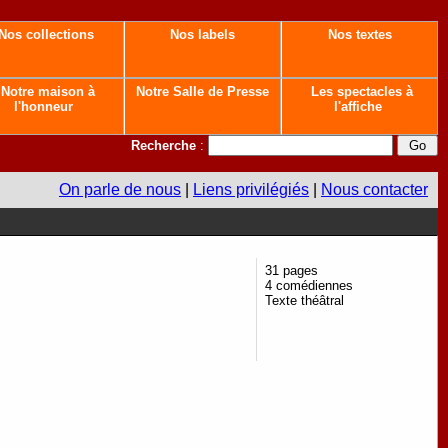
Nos collections
Nos labels
Nos textes
Notre maison à
Notre Salle de Presse
Les spectacles à
l'honneur
l'affiche
Recherche
:
On parle de nous
|
Liens privilégiés
|
Nous contacter
31 pages
4 comédiennes
Texte théâtral