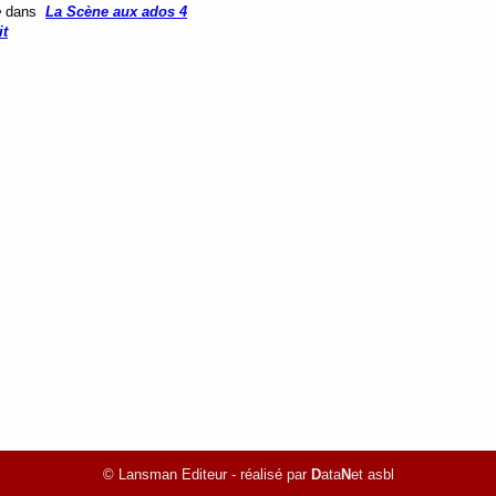
e
dans
La Scène aux ados 4
it
© Lansman Editeur - réalisé par
D
ata
N
et asbl