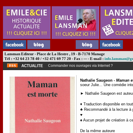
Lansman Editeur - Place de La Hestre , 19 - B-7170 Manage
Tél : +32 64 23 78 40 / +32 471 69 77 20 - Fax : --- - E-mail :
info.lansman@g
ACTUALITE
Commander nos ouvrages via Internet ?
Nathalie Saugeon -
Maman e
soeur Julie... Une comédie int
► Nathalie Saugeon est auteur
♦ Traduction disponible en tou
♣ Recommandé à la lecture à pa
♥
♠ Aucun projet de création à ce
De la même auteure