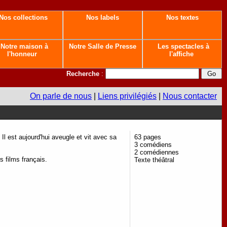
Nos collections
Nos labels
Nos textes
Notre maison à
Notre Salle de Presse
Les spectacles à
l'honneur
l'affiche
Recherche
:
On parle de nous
|
Liens privilégiés
|
Nous contacter
. Il est aujourd'hui aveugle et vit avec sa
63 pages
3 comédiens
2 comédiennes
s films français.
Texte théâtral