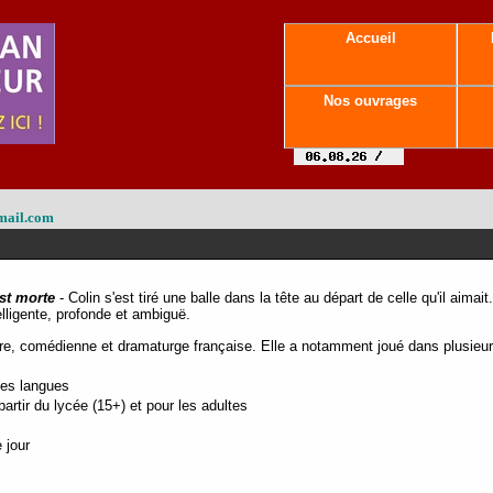
Accueil
Nos ouvrages
mail.com
st morte
- Colin s'est tiré une balle dans la tête au départ de celle qu'il aimait
elligente, profonde et ambiguë.
e, comédienne et dramaturge française. Elle a notamment joué dans plusieur
tes langues
rtir du lycée (15+) et pour les adultes
 jour