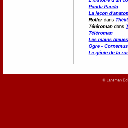
L'histoire d'un c
Panda Panda
La leçon d'anato
Roller
dans
Théât
Téléroman
dans
Téléroman
Les mains bleues
Ogre - Cornemus
Le génie de la ru
© Lansman Edit