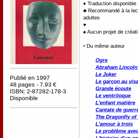
♦ Traduction disponible
♣ Recommandé à la lectu
adultes
♥
♠ Aucun projet de créati
• Du même auteur
Ogre
Abraham Lincoln 
Le Joker
Publié en 1997
Le garçon au vis
48 pages - 7.93 €
Grande écoute
ISBN: 2-87282-178-3
Le ventriloque
Disponible
L'enfant matière
Cantate de guerr
The Dragonfly of 
L'amour à trois
Le problème ave