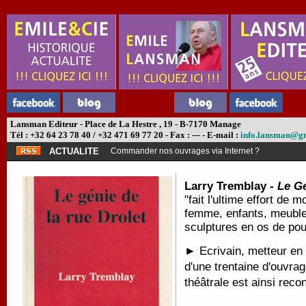
Lansman Editeur - Place de La Hestre , 19 - B-7170 Manage
Tél : +32 64 23 78 40 / +32 471 69 77 20 - Fax : --- - E-mail :
info.lansman@g
ACTUALITE
Commander nos ouvrages via Internet ?
Larry Tremblay -
Le Gé
"fait l'ultime effort de 
femme, enfants, meubles,
sculptures en os de poul
► Ecrivain, metteur en 
d'une trentaine d'ouvra
théâtrale est ainsi recon