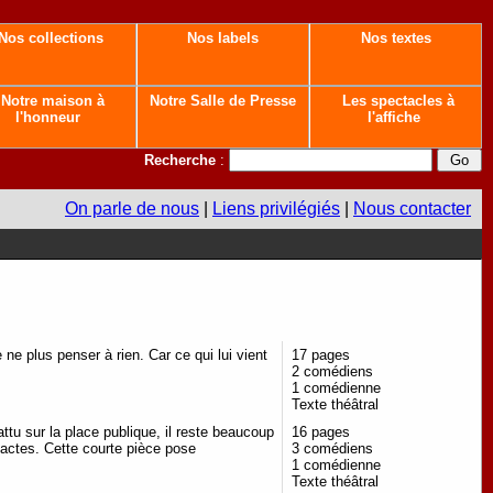
Nos collections
Nos labels
Nos textes
Notre maison à
Notre Salle de Presse
Les spectacles à
l'honneur
l'affiche
Recherche
:
On parle de nous
|
Liens privilégiés
|
Nous contacter
ne plus penser à rien. Car ce qui lui vient
17 pages
2 comédiens
1 comédienne
Texte théâtral
tu sur la place publique, il reste beaucoup
16 pages
actes. Cette courte pièce pose
3 comédiens
1 comédienne
Texte théâtral