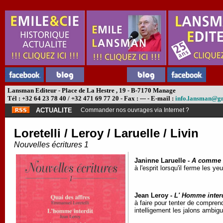
Lansman Editeur - Place de La Hestre , 19 - B-7170 Manage
Tél : +32 64 23 78 40 / +32 471 69 77 20 - Fax : --- - E-mail :
info.lansman@g
ACTUALITE
Commander nos ouvrages via Internet ?
Loretelli / Leroy / Laruelle / Livin
Nouvelles écritures 1
Janinne Laruelle -
A comme 
à l'esprit lorsqu'il ferme les
Jean Leroy -
L' Homme interd
à faire pour tenter de compre
intelligement les jalons ambig