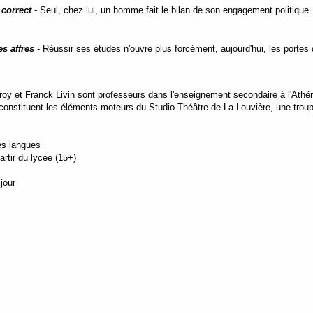
 correct
- Seul, chez lui, un homme fait le bilan de son engagement politiqu
s affres
- Réussir ses études n'ouvre plus forcément, aujourd'hui, les portes d
oy et Franck Livin sont professeurs dans l'enseignement secondaire à l'Ath
s constituent les éléments moteurs du Studio-Théâtre de La Louvière, une trou
es langues
rtir du lycée (15+)
jour