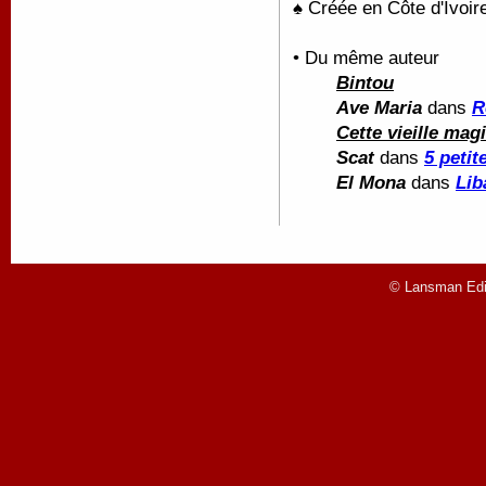
♠ Créée en Côte d'Ivoir
• Du même auteur
Bintou
Ave Maria
dans
R
Cette vieille mag
Scat
dans
5 peti
El Mona
dans
Lib
© Lansman Edit