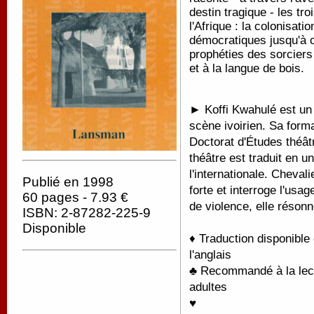
destin tragique - les tr
l'Afrique : la colonisat
démocratiques jusqu'à c
prophéties des sorciers 
et à la langue de bois.
► Koffi Kwahulé est un 
scène ivoirien. Sa forma
Doctorat d'Études théât
théâtre est traduit en u
l'internationale. Chevali
Publié en 1998
forte et interroge l'usa
60 pages - 7.93 €
de violence, elle réson
ISBN: 2-87282-225-9
Disponible
♦ Traduction disponible 
l'anglais
♣ Recommandé à la lectu
adultes
♥