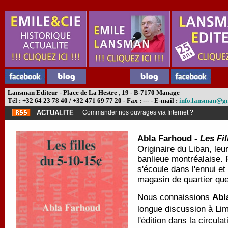
Lansman Editeur - Place de La Hestre , 19 - B-7170 Manage
Tél : +32 64 23 78 40 / +32 471 69 77 20 - Fax : --- - E-mail :
info.lansman@g
ACTUALITE
Commander nos ouvrages via Internet ?
Abla Farhoud -
Les Fil
Originaire du Liban, leu
banlieue montréalaise.
s'écoule dans l'ennui et 
magasin de quartier qu
Nous connaissions
Abl
longue discussion à L
l'édition dans la circul