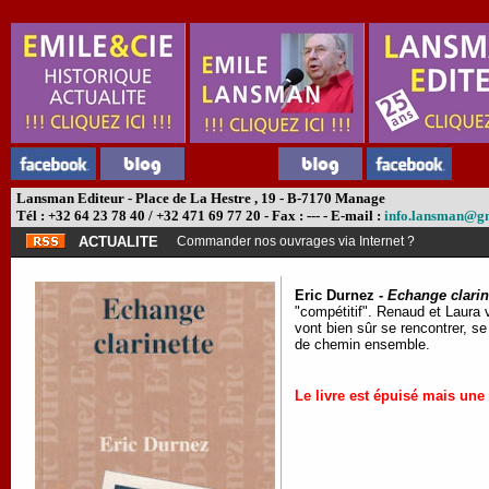
Lansman Editeur - Place de La Hestre , 19 - B-7170 Manage
Tél : +32 64 23 78 40 / +32 471 69 77 20 - Fax : --- - E-mail :
info.lansman@g
ACTUALITE
Commander nos ouvrages via Internet ?
Eric Durnez -
Echange clarin
"compétitif". Renaud et Laura 
vont bien sûr se rencontrer, se
de chemin ensemble.
Le livre est épuisé mais une