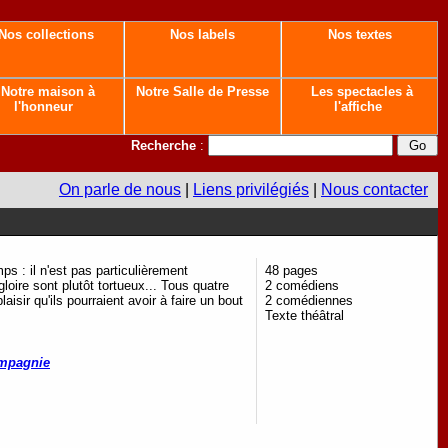
Nos collections
Nos labels
Nos textes
Notre maison à
Notre Salle de Presse
Les spectacles à
l'honneur
l'affiche
Recherche
:
On parle de nous
|
Liens privilégiés
|
Nous contacter
ps : il n'est pas particulièrement
48 pages
oire sont plutôt tortueux... Tous quatre
2 comédiens
isir qu'ils pourraient avoir à faire un bout
2 comédiennes
Texte théâtral
ompagnie