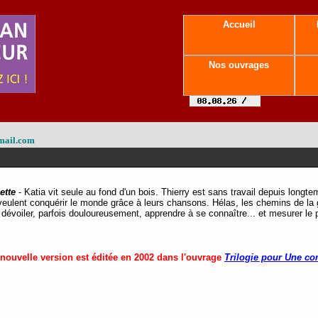
Accueil
Nos ouvrages
mail.com
ette
-
Katia vit seule au fond d'un bois. Thierry est sans travail depuis longtem
veulent conquérir le monde grâce à leurs chansons. Hélas, les chemins de la gl
 dévoiler, parfois douloureusement, apprendre à se connaître... et mesurer le pla
 nouvelle version est éditée en 2002 dans l'ouvrage
Trilogie pour Une c