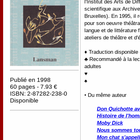
l'Institut des Arts de D
scientifique aux Archiv
Bruxelles). En 1995, il
pour son oeuvre théâtral
langue et de littérature
ateliers de théâtre et d'
♦ Traduction disponible
♣ Recommandé à la lectu
adultes
♥
Publié en 1998
♠
60 pages - 7.93 €
ISBN: 2-87282-238-0
• Du même auteur
Disponible
Don Quichotte av
Histoire de l'ho
Moby Dick
Nous sommes to
Mon chat s'appell