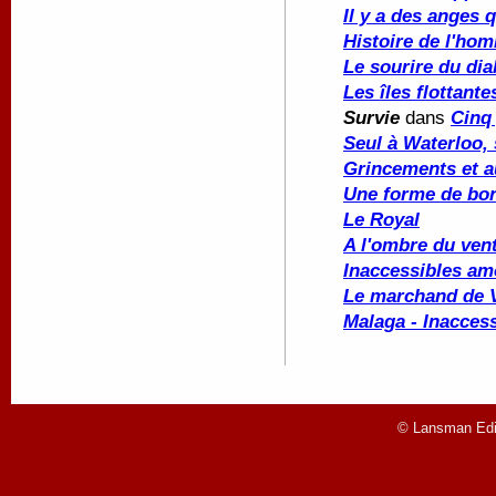
Il y a des anges q
Histoire de l'ho
Le sourire du dia
Les îles flottante
Survie
dans
Cinq
Seul à Waterloo, 
Grincements et a
Une forme de bo
Le Royal
A l'ombre du ven
Inaccessibles amo
Le marchand de 
Malaga - Inacces
© Lansman Edit