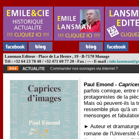
Lansman Editeur - Place de La Hestre , 19 - B-7170 Manage
Tél : +32 64 23 78 40 / +32 471 69 77 20 - Fax : --- - E-mail :
info.lansman@g
ACTUALITE
Commander nos ouvrages via Internet ?
Paul Emond -
Caprice
parfois comique, entre rê
protagonistes de la pièc
Mais où peuvent-ils la t
ressemble plus qu'à un t
mensonges et fabulatio
► Auteur et dramaturge
romane de l'Université 