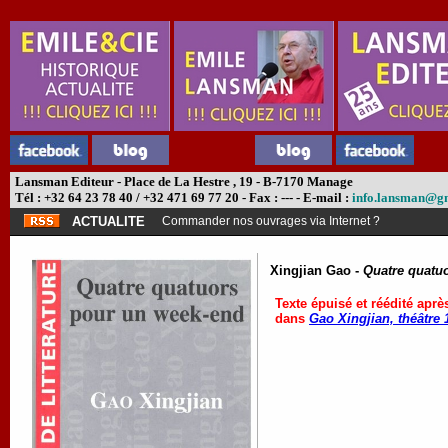
Lansman Editeur - Place de La Hestre , 19 - B-7170 Manage
Tél : +32 64 23 78 40 / +32 471 69 77 20 - Fax : --- - E-mail :
info.lansman@g
ACTUALITE
Commander nos ouvrages via Internet ?
Xingjian Gao -
Quatre quatu
Texte épuisé et réédité après
dans
Gao Xingjian, théâtre 