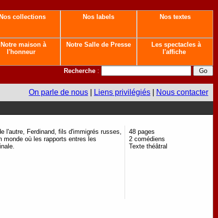
Nos collections
Nos labels
Nos textes
Notre maison à
Notre Salle de Presse
Les spectacles à
l'honneur
l'affiche
Recherche
:
On parle de nous
|
Liens privilégiés
|
Nous contacter
e l'autre, Ferdinand, fils d'immigrés russes,
48 pages
un monde où les rapports entres les
2 comédiens
inale.
Texte théâtral