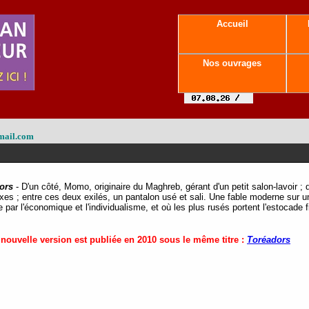
Accueil
Nos ouvrages
mail.com
ors
-
D'un côté, Momo, originaire du Maghreb, gérant d'un petit salon-lavoir ; d
fixes ; entre ces deux exilés, un pantalon usé et sali. Une fable moderne sur 
ar l'économique et l'individualisme, et où les plus rusés portent l'estocade f
 nouvelle version est publiée en 2010 sous le même titre :
Toréadors