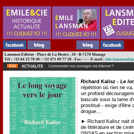
Lansman Editeur - Place de La Hestre , 19 - B-7170 Manage
Tél : +32 64 23 78 40 / +32 471 69 77 20 - Fax : --- - E-mail :
info.lansman@g
ACTUALITE
Commander nos ouvrages via Internet ?
Richard Kalisz -
Le lo
répétition où rien ne va
un profond découragemen
bascule sous la lame d'
prostitué - exige d'être
drogue…
► Richard Kalisz nait d
de littérature et de ciném
l'INSAS en section mise 