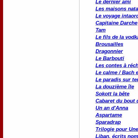
Le dernier ami
Les maisons nata
Le voyage intaor
Capitaine Darche
Tam
Le fils de la vod
Brousailles
Dragonnier
Le Barbouti
Les contes à réc
Le calme / Bach et
Le paradis sur te
La douzième île
Sokott la bête
Cabaret du bout
Un an d'Anna
Aspartame
Sparadrap
Trilogie pour Un
Liban, écrits no