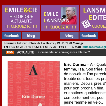
Lansman Editeur - Place de La Hestre , 19 - B-7170 Manage
Tél : +32 64 23 78 40 / +32 471 69 77 20 - Fax : --- - E-mail :
info.lansman@g
ACTUALITE
Commander nos ouvrages via Internet ?
Eric Durnez -
A
- Quelq
femme, Isa. Son frère, s
de non-dit et l'on perço
trouble dont tous les pr
manière. Depuis près d'
pour son prochain film,
crispations quotidienne
comportement est pour 
jeune femme en vélo…