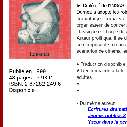
► Diplômé de l'INSAS où
Durnez a adopté les rô
dramaturge, journaliste 
organisateur de concert
classique et chargé de
Auteur prolifique, il s
se compose de romans, 
scénarios de cinéma, et
♦ Traduction disponible
♣ Recommandé à la lectu
Publié en 1999
adultes
48 pages - 7.93 €
ISBN: 2-87282-249-6
♥
Disponible
♠
• Du même auteur
Ecritures dramati
Jeunes publics 3
Yseut dans la p