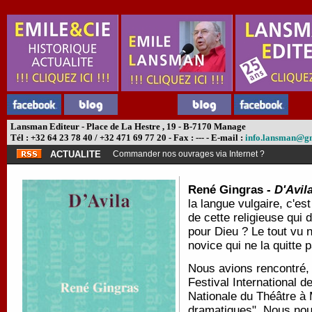
Lansman Editeur - Place de La Hestre , 19 - B-7170 Manage
Tél : +32 64 23 78 40 / +32 471 69 77 20 - Fax : --- - E-mail :
info.lansman@g
ACTUALITE
Commander nos ouvrages via Internet ?
René Gingras -
D'Avil
la langue vulgaire, c'es
de cette religieuse qui 
pour Dieu ? Le tout vu 
novice qui ne la quitte
Nous avions rencontré, 
Festival International 
Nationale du Théâtre à M
dramatiques". Nous nou