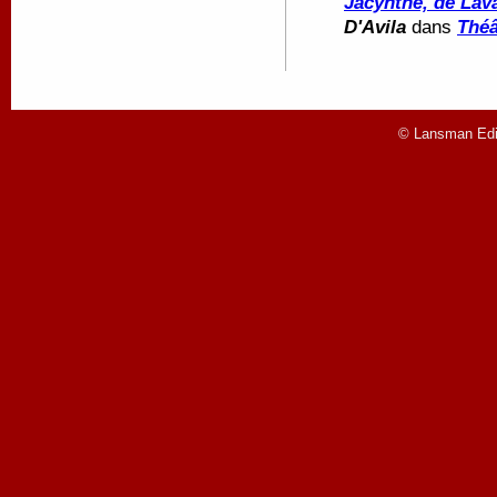
Jacynthe, de Lav
D'Avila
dans
Théâ
© Lansman Edit