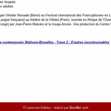
tes langues
s adultes
ar l’Atelier Nomade (Bénin) au Festival international des Francophonies en L
Langue française) au théâtre de la Villette (Paris), tournée en Afrique de l’Ou
ongo) par Jean-Pierre Mukoko et la troupe Amore. Une production du Centre 
e contemporain Wallonie-Bruxelles - Tome 2 : D'autres incontournables
© Lansman Editeur - réalisé par
D
ata
N
et asbl