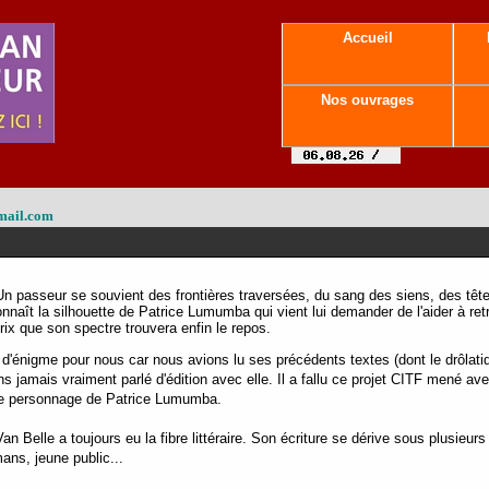
Accueil
Nos ouvrages
mail.com
Un passeur se souvient des frontières traversées, du sang des siens, des têt
nnaît la silhouette de Patrice Lumumba qui vient lui demander de l'aider à ret
rix que son spectre trouvera enfin le repos.
e d'énigme pour nous car nous avions lu ses précédents textes (dont le drôlat
ns jamais vraiment parlé d'édition avec elle. Il a fallu ce projet CITF mené a
 le personnage de Patrice Lumumba.
an Belle a toujours eu la fibre littéraire. Son écriture se dérive sous plusieur
ans, jeune public...