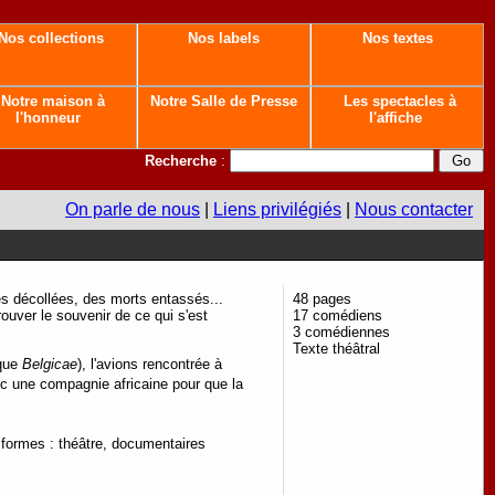
Nos collections
Nos labels
Nos textes
Notre maison à
Notre Salle de Presse
Les spectacles à
l'honneur
l'affiche
Recherche
:
On parle de nous
|
Liens privilégiés
|
Nous contacter
es décollées, des morts entassés...
48 pages
rouver le souvenir de ce qui s'est
17 comédiens
3 comédiennes
Texte théâtral
ique
Belgicae
), l'avions rencontrée à
vec une compagnie africaine pour que la
s formes : théâtre, documentaires