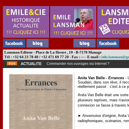
Lansman Editeur - Place de La Hestre , 19 - B-7170 Manage
Tél : +32 64 23 78 40 / +32 471 69 77 20 - Fax : --- - E-mail :
info.lansman@g
ACTUALITE
Commander nos ouvrages via Internet ?
Anita Van Belle -
Errances
- 
Soudain, dans son rêve, il reco
réellement passé : c'est à ce p
Anita Van Belle était une sort
plusieurs reprises, mais n'avio
connexion se fasse à travers
► Anversoise d'origine, Anita V
radiophoniques, scénarios, rom