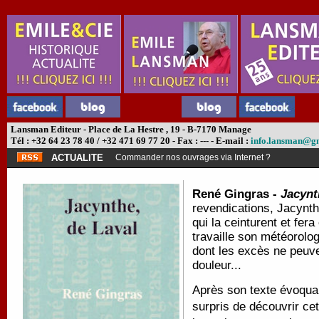
Lansman Editeur - Place de La Hestre , 19 - B-7170 Manage
Tél : +32 64 23 78 40 / +32 471 69 77 20 - Fax : --- - E-mail :
info.lansman@g
ACTUALITE
Commander nos ouvrages via Internet ?
René Gingras -
Jacynt
revendications, Jacynthe
qui la ceinturent et fera
travaille son météorolo
dont les excès ne peuve
douleur...
Après son texte évoquan
surpris de découvrir ce