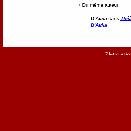
• Du même auteur
D'Avila
dans
Théâ
D'Avila
© Lansman Edit