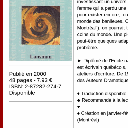
investissant un univers 
femme qui a perdu une b
pour exister encore, tou
monde des banlieues. Ca
Montréal"), on pourrait 
coins du monde. Une piè
peut-être quelques adapt
problème.
► Diplômé de l'Ecole n
est écrivain québécois,
Publié en 2000
ateliers d'écriture. De 
48 pages - 7.93 €
des Auteurs Dramatique
ISBN: 2-87282-274-7
Disponible
♦ Traduction disponible
♣ Recommandé à la lectu
♥
♠ Création en janvier-f
(Montréal)