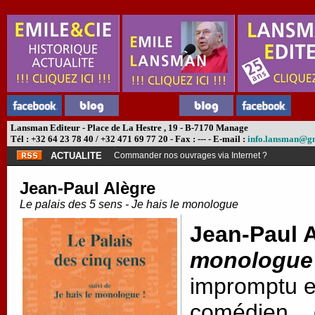
Lansman Editeur - Place de La Hestre , 19 - B-7170 Manage
Tél : +32 64 23 78 40 / +32 471 69 77 20 - Fax : --- - E-mail :
info.lansman@g
ACTUALITE
Commander nos ouvrages via Internet ?
Jean-Paul Alègre
Le palais des 5 sens - Je hais le monologue
Jean-Paul A
monologue
impromptu et
comédien... 