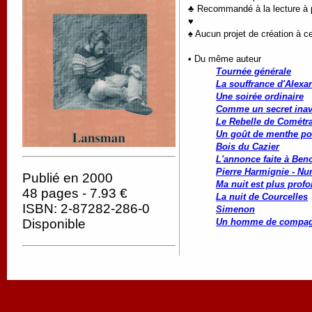
♣ Recommandé à la lecture à pa
♥
♠ Aucun projet de création à ce
• Du même auteur
Tournée générale
La souffrance d'Alexa
Une soirée ordinaire
Comme un secret ina
Le Rebelle de Cométr
Un goût de menthe po
Bois du Cazier
L'annonce faite à Beno
Pierre Harmignie - Nu
Publié en 2000
Ma nuit est plus profo
48 pages - 7.93 €
La nuit de Courcelles
ISBN: 2-87282-286-0
Simenon
Un homme de compag
Disponible