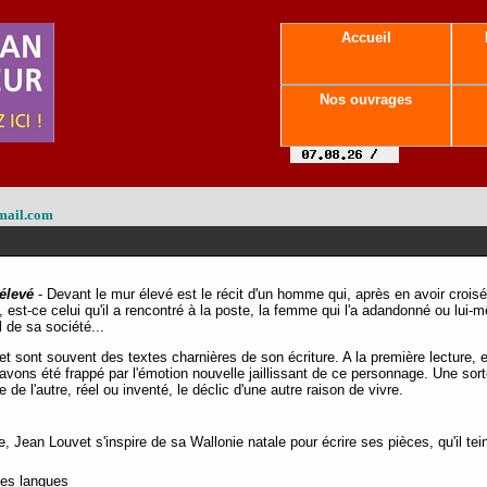
Accueil
Nos ouvrages
mail.com
élevé
- Devant le mur élevé est le récit d'un homme qui, après en avoir croisé u
re, est-ce celui qu'il a rencontré à la poste, la femme qui l'a adandonné ou lui-
 de sa société...
sont souvent des textes charnières de son écriture. A la première lecture, e
avons été frappé par l'émotion nouvelle jaillissant de ce personnage. Une sor
de l'autre, réel ou inventé, le déclic d'une autre raison de vivre.
, Jean Louvet s'inspire de sa Wallonie natale pour écrire ses pièces, qu'il te
tes langues