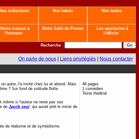
Nos collections
Nos labels
Nos textes
Notre maison à
Notre Salle de Presse
Les spectacles à
l'honneur
l'affiche
Recherche
:
On parle de nous
|
Liens privilégiés
|
Nous contacter
n autre, l'a invité chez lui et attend. Mais
48 pages
même ? Sur fond de solitude flotte
1 comédien
Texte théâtral
t même si l'auteur ne renie pas ses
te de
Jacob seul
qui aurait jeté le miroir de
inte de réalisme et de symbolisme.