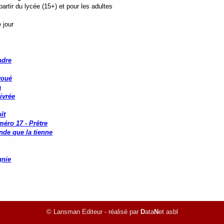
rtir du lycée (15+) et pour les adultes
 jour
ndre
voué
a
ivrée
ît
méro 17 - Prêtre
nde que la tienne
nie
© Lansman Editeur - réalisé par
D
ata
N
et asbl