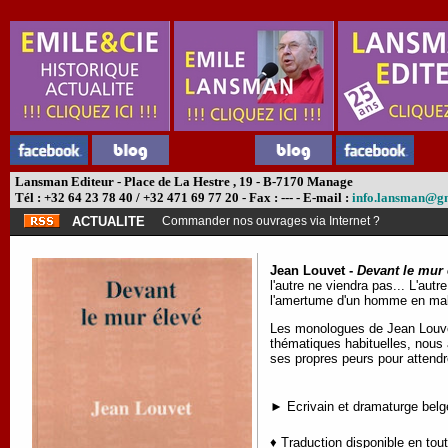
Lansman Editeur - Place de La Hestre , 19 - B-7170 Manage
Tél : +32 64 23 78 40 / +32 471 69 77 20 - Fax : --- - E-mail :
info.lansman@g
ACTUALITE
Commander nos ouvrages via Internet ?
Jean Louvet -
Devant le mur 
l'autre ne viendra pas... L'aut
l'amertume d'un homme en mal
Les monologues de Jean Louvet 
thématiques habituelles, nous 
ses propres peurs pour attendre 
► Ecrivain et dramaturge belge
♦ Traduction disponible en tou