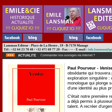
Lansman Editeur - Place de La Hestre , 19 - B-7170 Manage
Tél : +32 64 23 78 40 / +32 471 69 77 20 - Fax : --- - E-mail :
info.lansman@g
ACTUALITE
Commander nos ouvrages via Internet ?
Paul Pourveur -
Venis
obsédante qui trouvera 
exploration singulière :
monologue qui plonge s
d'une identité au plus p
C'était notre première
a déjà permis à plusieu
talent. A recréer d'urgen