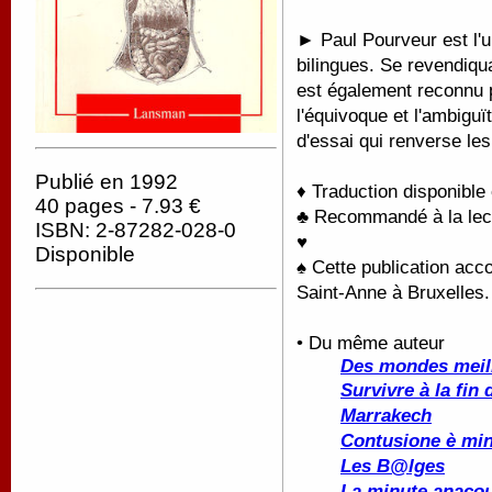
► Paul Pourveur est l'
bilingues. Se revendiqu
est également reconnu p
l'équivoque et l'ambigu
d'essai qui renverse le
Publié en 1992
♦ Traduction disponible
40 pages - 7.93 €
♣ Recommandé à la lectu
ISBN: 2-87282-028-0
♥
Disponible
♠ Cette publication acco
Saint-Anne à Bruxelles.
• Du même auteur
Des mondes meill
Survivre à la fin
Marrakech
Contusione è mi
Les B@lges
La minute anaco