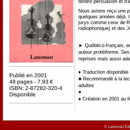
tendre persuasion et d'
Nous avions reçu une p
quelques années déjà. Il
jurys comme ceux de R
radiophonique) et des 
► Québéco-français, en
auteur protéiforme. Se
reprises mais aussi ada
♦ Traduction disponible
Publié en 2001
♣ Recommandé à la lectu
48 pages - 7.93 €
adultes
ISBN: 2-87282-320-4
♥
Disponible
♠ Création en 2001 au f
© Lansman Edit