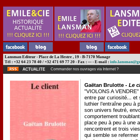
Lansman Editeur - Place de La Hestre , 19 - B-7170 Manage
Tél : +32 64 23 78 40 / +32 471 69 77 20 - Fax : --- - E-mail :
info.lansman@g
ACTUALITE
Commander nos ouvrages via Internet ?
Gaëtan Brulotte -
Le c
"VIOLONS A VENDRE" affi
entre par curiosité... e
luthier l'entraîne peu à 
son univers feutré, env
comportement troublant.
place peu à peu à une at
rencontrent et trois vie
qui semble se refermer 