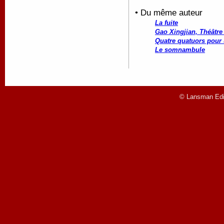
• Du même auteur
La fuite
Gao Xingjian, Théâtre
Quatre quatuors pour
Le somnambule
© Lansman Edit