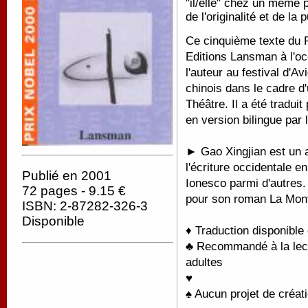
"il/elle" chez un même 
de l'originalité et de la
Ce cinquième texte du P
Editions Lansman à l'oc
l'auteur au festival d'Av
chinois dans le cadre d
Théâtre. Il a été tradui
en version bilingue par 
► Gao Xingjian est un au
l'écriture occidentale 
Publié en 2001
Ionesco parmi d'autres. 
72 pages - 9.15 €
pour son roman La Mont
ISBN: 2-87282-326-3
Disponible
♦ Traduction disponible
♣ Recommandé à la lectu
adultes
♥
♠ Aucun projet de créati