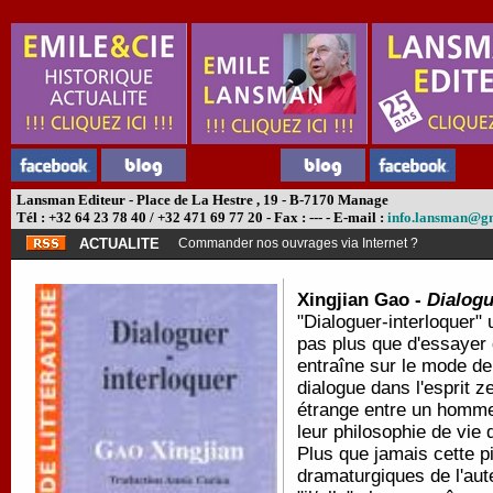
Lansman Editeur - Place de La Hestre , 19 - B-7170 Manage
Tél : +32 64 23 78 40 / +32 471 69 77 20 - Fax : --- - E-mail :
info.lansman@g
ACTUALITE
Commander nos ouvrages via Internet ?
Xingjian Gao -
Dialogu
"Dialoguer-interloquer" u
pas plus que d'essayer 
entraîne sur le mode d
dialogue dans l'esprit 
étrange entre un homme
leur philosophie de vie 
Plus que jamais cette p
dramaturgiques de l'aute