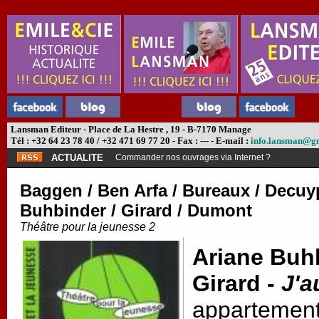
Lansman Editeur - Place de La Hestre , 19 - B-7170 Manage
Tél : +32 64 23 78 40 / +32 471 69 77 20 - Fax : --- - E-mail :
info.lansman@g
ACTUALITE
Abonnement théâtre ?
Baggen / Ben Arfa / Bureaux / Decuyp
Buhbinder / Girard / Dumont
Théâtre pour la jeunesse 2
Ariane Buhb
Girard -
J'a
appartement