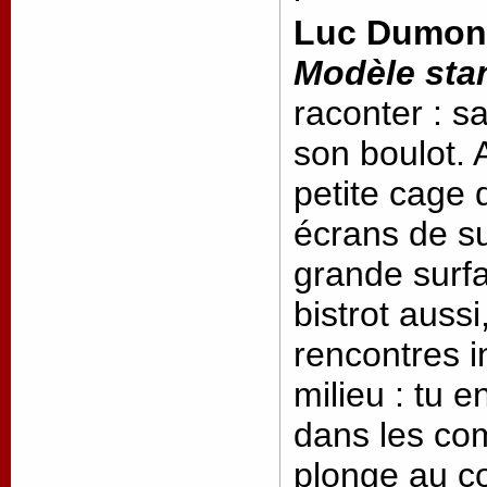
Luc Dumon
Modèle sta
raconter : s
son boulot. 
petite cage 
écrans de s
grande surf
bistrot auss
rencontres in
milieu : tu 
dans les com
plonge au c