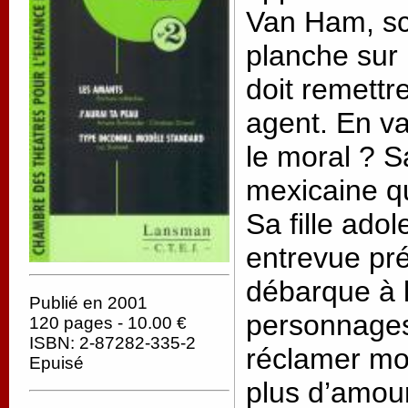
Van Ham, sc
planche sur l
doit remettr
agent. En va
le moral ? S
mexicaine qu
Sa fille ado
entrevue pr
débarque à l
Publié en 2001
personnages 
120 pages - 10.00 €
ISBN: 2-87282-335-2
réclamer moi
Epuisé
plus d’amou