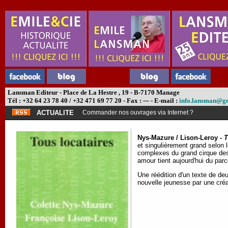
Lansman Editeur - Place de La Hestre , 19 - B-7170 Manage
Tél : +32 64 23 78 40 / +32 471 69 77 20 - Fax : --- - E-mail :
info.lansman@g
ACTUALITE
Commander nos ouvrages via Internet ?
Nys-Mazure / Lison-Leroy -
T
et singulièrement grand selon 
complexes du grand cirque des 
amour tient aujourd'hui du pa
Une réédition d'un texte de deu
nouvelle jeunesse par une créa