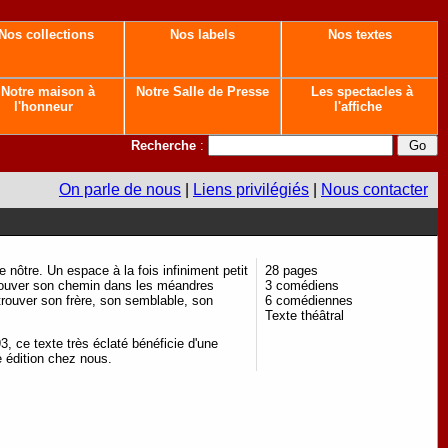
Nos collections
Nos labels
Nos textes
Notre maison à
Notre Salle de Presse
Les spectacles à
l'honneur
l'affiche
Recherche
:
On parle de nous
|
Liens privilégiés
|
Nous contacter
nôtre. Un espace à la fois infiniment petit
28 pages
 trouver son chemin dans les méandres
3 comédiens
trouver son frère, son semblable, son
6 comédiennes
Texte théâtral
, ce texte très éclaté bénéficie d'une
e édition chez nous.