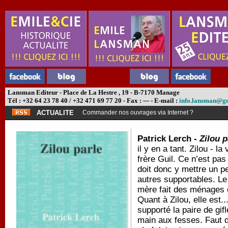
Lansman Editeur - Place de La Hestre , 19 - B-7170 Manage
Tél : +32 64 23 78 40 / +32 471 69 77 20 - Fax : --- - E-mail :
info.lansman@g
ACTUALITE
Commander nos ouvrages via Internet ?
Patrick Lerch -
Zilou p
il y en a tant. Zilou - l
frère Guil. Ce n’est pas
doit donc y mettre un pe
autres supportables. Le
mère fait des ménages 
Quant à Zilou, elle est..
supporté la paire de gifl
main aux fesses. Faut di