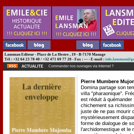
Lansman Editeur - Place de La Hestre , 19 - B-7170 Manage
Tél : +32 64 23 78 40 / +32 471 69 77 20 - Fax : --- - E-mail :
info.lansman@g
ACTUALITE
Commander nos ouvrages via Internet ?
Pierre Mumbere Mujo
Domina partage son tem
villa "pharaonique". Fré
est réduit à quémander 
chichement sa richissim
juste de ne pas mourir d
mystérieusement disparu
forme de dialogue de sou
l'archidomestique et le