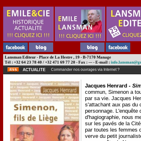
Lansman Editeur - Place de La Hestre , 19 - B-7170 Manage
Tél : +32 64 23 78 40 / +32 471 69 77 20 - Fax : --- - E-mail :
info.lansman@g
ACTUALITE
Commander nos ouvrages via Internet ?
Jacques Henrard -
Sim
commun, Simenon a touj
par sa vie. Jacques Henr
s'attachant aux pas du c
personnage. L'enquête d
d'hagiographie, nous m
sur les pavés de la Cit
par toutes les femmes q
verve du petit journali