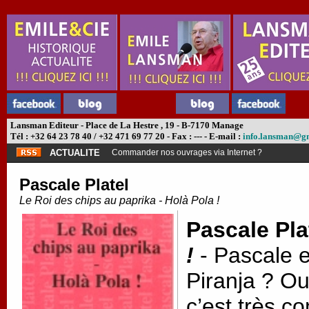
Lansman Editeur - Place de La Hestre , 19 - B-7170 Manage
Tél : +32 64 23 78 40 / +32 471 69 77 20 - Fax : --- - E-mail :
info.lansman@g
ACTUALITE
Commander nos ouvrages via Internet ?
Pascale Platel
Le Roi des chips au paprika - Holà Pola !
Pascale Pla
!
- Pascale e
Piranja ? Oui
c’est très co