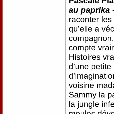
Pascale Pla
au paprika
-
raconter les
qu’elle a v
compagnon, 
compte vrai
Histoires vr
d’une petite 
d’imaginatio
voisine mad
Sammy la pa
la jungle inf
moules dévor