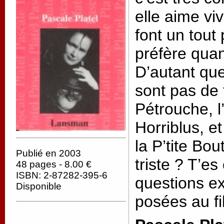
elle aime vi
font un tout 
préfère qua
D’autant qu
sont pas de 
Pétrouche, l
Horriblus, e
la P’tite Bou
Publié en 2003
triste ? T’e
48 pages - 8.00 €
ISBN: 2-87282-395-6
questions ex
Disponible
posées au fil