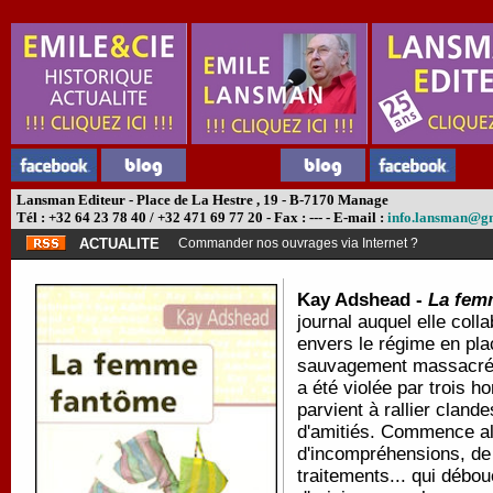
Lansman Editeur - Place de La Hestre , 19 - B-7170 Manage
Tél : +32 64 23 78 40 / +32 471 69 77 20 - Fax : --- - E-mail :
info.lansman@g
ACTUALITE
Commander nos ouvrages via Internet ?
Kay Adshead -
La fem
journal auquel elle colla
envers le régime en pla
sauvagement massacrée
a été violée par trois 
parvient à rallier cland
d'amitiés. Commence al
d'incompréhensions, de 
traitements... qui débo