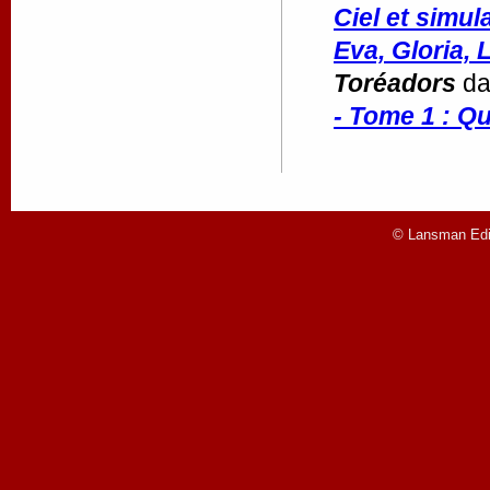
Ciel et simu
Eva, Gloria, 
Toréadors
d
- Tome 1 : Q
© Lansman Edit