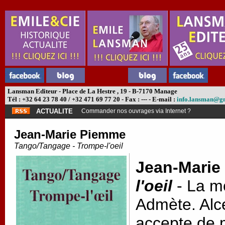
Lansman Editeur - Place de La Hestre , 19 - B-7170 Manage
Tél : +32 64 23 78 40 / +32 471 69 77 20 - Fax : --- - E-mail :
info.lansman@g
ACTUALITE
Commander nos ouvrages via Internet ?
Jean-Marie Piemme
Tango/Tangage - Trompe-l'oeil
Jean-Marie
l'oeil
- La m
Admète. Alc
accepte de m