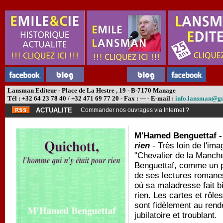
Lansman Editeur - Place de La Hestre , 19 - B-7170 Manage
Tél : +32 64 23 78 40 / +32 471 69 77 20 - Fax : --- - E-mail :
info.lansman@g
ACTUALITE
Commander nos ouvrages via Internet ?
M'Hamed Benguettaf 
rien
- Très loin de l'ima
"Chevalier de la Manch
Benguettaf, comme un pe
de ses lectures romane
où sa maladresse fait bi
rien. Les cartes et rôles
sont fidèlement au ren
jubilatoire et troublant.