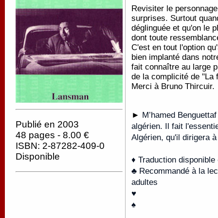
Revisiter le personnage
surprises. Surtout quan
déglinguée et qu'on le 
dont toute ressemblance
C'est en tout l'option q
bien implanté dans notr
fait connaître au large 
de la complicité de "La 
Merci à Bruno Thircuir.
►
M’hamed Benguettaf 
Publié en 2003
algérien. Il fait l'essen
48 pages - 8.00 €
Algérien, qu'il dirigera 
ISBN: 2-87282-409-0
Disponible
♦ Traduction disponible
♣ Recommandé à la lectu
adultes
♥
♠