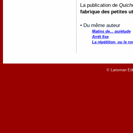
La publication de
Quich
fabrique des petites 
• Du même auteur
Matins de... quiétude
Arrêt fixe
La répétition, ou le ro
© Lansman Edit