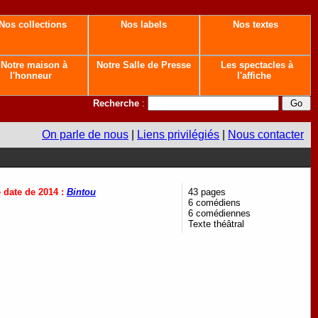
Nos collections
Nos labels
Nos textes
Notre maison à
Notre Salle de Presse
Les spectacles à
l'honneur
l'affiche
Recherche
:
On parle de nous
|
Liens privilégiés
|
Nous contacter
te date de 2014 :
Bintou
43 pages
6 comédiens
6 comédiennes
Texte théâtral