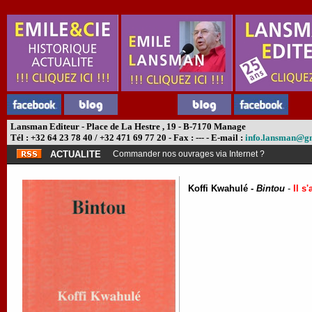
Lansman Editeur - Place de La Hestre , 19 - B-7170 Manage
Tél : +32 64 23 78 40 / +32 471 69 77 20 - Fax : --- - E-mail :
info.lansman@g
ACTUALITE
Commander nos ouvrages via Internet ?
Koffi Kwahulé -
Bintou
-
Il s