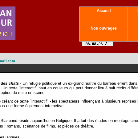
Accueil
Nos ouvrages
mail.com
e des chats
- Un réfugié politique et un ex-grand maître du barreau errent dans l
. Un texte "interactif" haut en couleurs qui peut donner lieu à huit récits diff
 option de mise en scène.
) créant ce texte "interactif" - les spectateurs influençant à plusieurs reprises
sous une forme également interactive.
e Blasband réside aujourd'hui en Belgique. Il a fait des études en montage ci
us : romans, scénarios de films, et pièces de théâtre.
tes langues