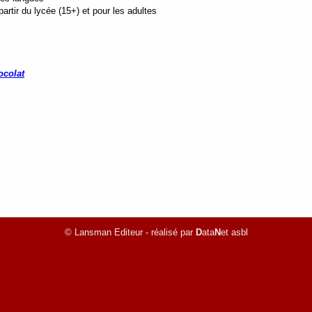
rtir du lycée (15+) et pour les adultes
ocolat
© Lansman Editeur - réalisé par
D
ata
N
et asbl