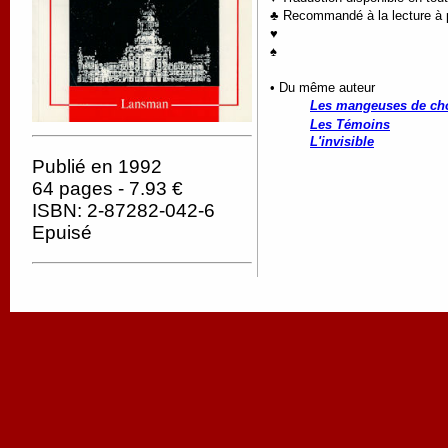
♣ Recommandé à la lecture à pa
♥
♠
• Du même auteur
Les mangeuses de ch
Les Témoins
L'invisible
Publié en 1992
64 pages - 7.93 €
ISBN: 2-87282-042-6
Epuisé