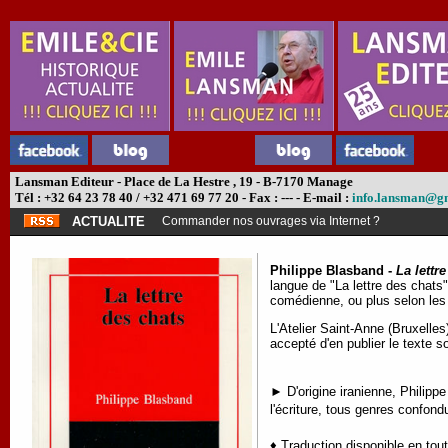
Lansman Editeur - Place de La Hestre , 19 - B-7170 Manage
Tél : +32 64 23 78 40 / +32 471 69 77 20 - Fax : --- - E-mail :
info.lansman@g
ACTUALITE
Commander nos ouvrages via Internet ?
Philippe Blasband -
La lettr
langue de "La lettre des chats"
comédienne, ou plus selon les
L'Atelier Saint-Anne (Bruxelles
accepté d'en publier le texte 
► D'origine iranienne, Philipp
l'écriture, tous genres confond
♦ Traduction disponible en tou