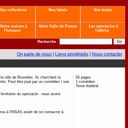
Nos collections
Nos labels
Nos textes
Notre maison à
Notre Salle de Presse
Les spectacles à
l'honneur
l'affiche
Recherche
:
On parle de nous
|
Liens privilégiés
|
Nous contacter
a ville de Bruxelles. Ils cherchent la
55 pages
érents. Peut être joué par un comédien / une
1 comédien
Texte théâtral
 l'évolution du spectacle - nous avons
néma à l'INSAS avant de se consacrer à