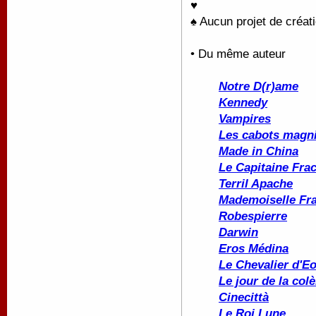
♥
♠ Aucun projet de créati
• Du même auteur
Notre D(r)ame
Kennedy
Vampires
Les cabots magni
Made in China
Le Capitaine Fra
Terril Apache
Mademoiselle Fr
Robespierre
Darwin
Eros Médina
Le Chevalier d'E
Le jour de la colè
Cinecittà
Le Roi Lune