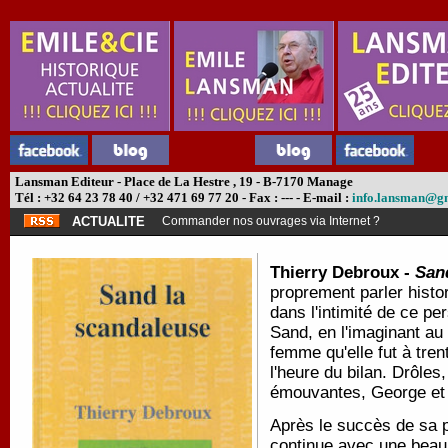
Lansman Editeur - Place de La Hestre , 19 - B-7170 Manage
Tél : +32 64 23 78 40 / +32 471 69 77 20 - Fax : --- - E-mail :
info.lansman@g
ACTUALITE
Commander nos ouvrages via Internet ?
Thierry Debroux -
San
proprement parler histor
dans l'intimité de ce 
Sand, en l'imaginant au
femme qu'elle fut à tren
l'heure du bilan. Drôles
émouvantes, George et 
Après le succès de sa 
continue avec une beau 