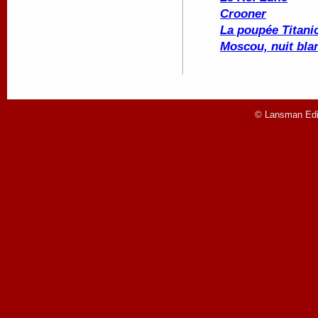
Crooner
La poupée
Titani
Moscou, nuit bla
© Lansman Edit