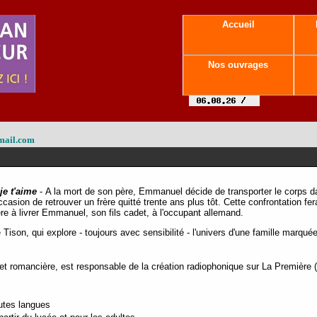
Accueil
Nos ouvrages
mail.com
je t'aime
- A la mort de son père, Emmanuel décide de transporter le corps da
casion de retrouver un frère quitté trente ans plus tôt. Cette confrontation f
ère à livrer Emmanuel, son fils cadet, à l'occupant allemand.
ison, qui explore - toujours avec sensibilité - l'univers d'une famille marqué
t romancière, est responsable de la création radiophonique sur La Première (
outes langues