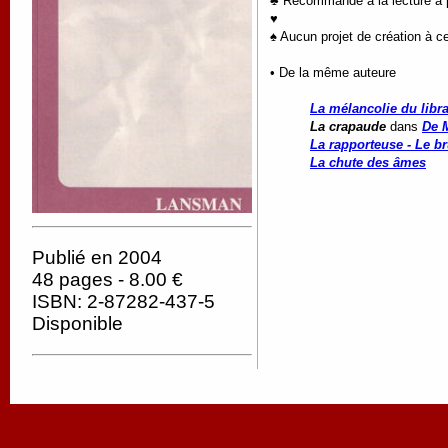
♣ Recommandé à la lecture à pa
♥
♠ Aucun projet de création à ce
• De la même auteure
La mélancolie du libra
La crapaude
dans
De M
La rapporteuse - Le br
La chute des âmes
Publié en 2004
48 pages - 8.00 €
ISBN: 2-87282-437-5
Disponible