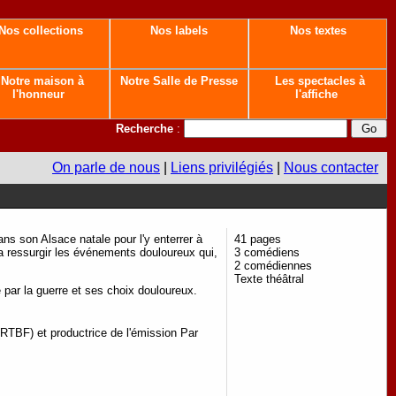
Nos collections
Nos labels
Nos textes
Notre maison à
Notre Salle de Presse
Les spectacles à
l'honneur
l'affiche
Recherche
:
On parle de nous
|
Liens privilégiés
|
Nous contacter
ns son Alsace natale pour l'y enterrer à
41 pages
era ressurgir les événements douloureux qui,
3 comédiens
2 comédiennes
Texte théâtral
e par la guerre et ses choix douloureux.
RTBF) et productrice de l'émission Par