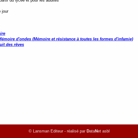
rtir du lycée et pour les adultes
 jour
ire
émoire d'ondes (Mémoire et résistance à toutes les formes d'infamie)
uit des rêves
© Lansman Editeur - réalisé par
D
ata
N
et asbl