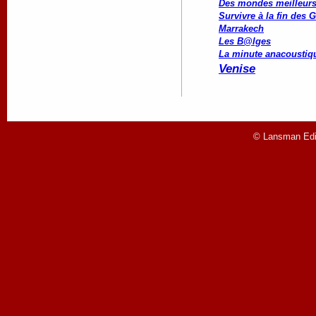
Des mondes meilleurs 
Survivre à la fin des 
Marrakech
Les B@lges
La minute anacoustiq
Venise
© Lansman Edit