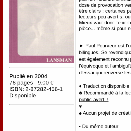
dose de provocation ve
être clairs :
certaines p
lecteurs peu avertis, o
Mieux vaut donc tenir c
pièce... même si pour no
► Paul Pourveur est l'
bilingues. Se revendiqu
est également reconnu p
l'équivoque et l'ambigu
d'essai qui renverse le
Publié en 2004
76 pages - 9.00 €
♦ Traduction disponible
ISBN: 2-87282-456-1
♣ Recommandé à la lectu
Disponible
public averti !
♥
♠ Aucun projet de créati
• Du même auteur