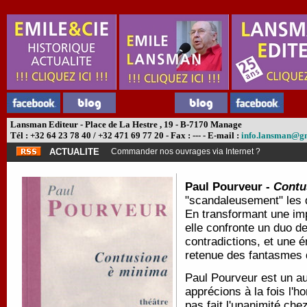
Lansman Editeur - Place de La Hestre , 19 - B-7170 Manage
Tél : +32 64 23 78 40 / +32 471 69 77 20 - Fax : --- - E-mail :
info.lansman@g
ACTUALITE
Commander nos ouvrages via Internet ?
Paul Pourveur -
Contu
"scandaleusement" les d
En transformant une im
elle confronte un duo d
contradictions, et une
retenue des fantasmes 
Paul Pourveur est un a
apprécions à la fois l'h
pas fait l'unanimité ch