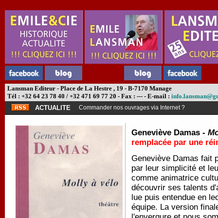
Lansman Editeur - Place de La Hestre , 19 - B-7170 Manage
Tél : +32 64 23 78 40 / +32 471 69 77 20 - Fax : --- - E-mail :
info.lansman@g
ACTUALITE
Commander nos ouvrages via Internet ?
Geneviève Damas -
Mo
remplacée par une ré
Geneviève Damas fait p
par leur simplicité et 
comme animatrice cultu
découvrir ses talents d
lue puis entendue en lec
équipe. La version fina
l'envergure et nous som