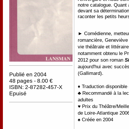
notre catalogue. Quant 
devant sa détermination
raconter les petits heur
►
Comédienne, metteur
romancière, Geneviève D
vie théâtrale et littérair
notamment obtenu le Pr
2012 pour son roman
Si
aujourd'hui avec succès
(Gallimard).
Publié en 2004
48 pages - 8.00 €
♦ Traduction disponible
ISBN: 2-87282-457-X
♣ Recommandé à la lectu
Epuisé
adultes
♥ Prix du Théâtre/Meill
de Loire-Atlantique 200
♠ Créée en 2004