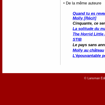
• De la même auteure
Quand tu es reve
Molly [Récit]
Cinquante, ce ser
La solitude du 
The Horrid Little
STIB
Le pays sans ann
Molly au château
L'épouvantable p
© Lansman Edit