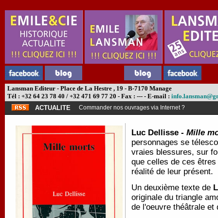
Lansman Editeur - Place de La Hestre , 19 - B-7170 Manage
Tél : +32 64 23 78 40 / +32 471 69 77 20 - Fax : --- - E-mail :
info.lansman@g
ACTUALITE
Commander nos ouvrages via Internet ?
Luc Dellisse -
Mille m
personnages se télesco
vraies blessures, sur f
que celles de ces êtres 
réalité de leur présent.
Un deuxième texte de
L
originale du triangle am
de l'oeuvre théâtrale e