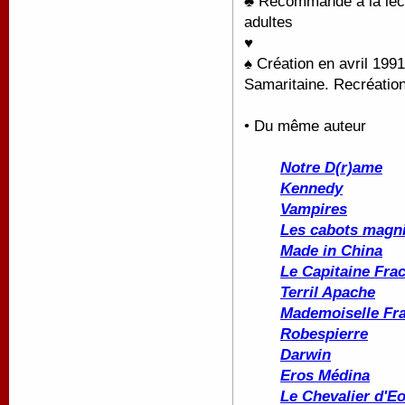
♣ Recommandé à la lectu
adultes
♥
♠ C
réation en avril 199
Samaritaine. Recréation
• Du même auteur
Notre D(r)ame
Kennedy
Vampires
Les cabots magni
Made in China
Le Capitaine Fra
Terril Apache
Mademoiselle Fr
Robespierre
Darwin
Eros Médina
Le Chevalier d'E