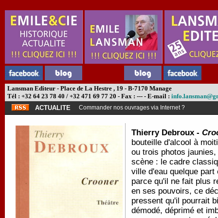
Lansman Editeur - Place de La Hestre , 19 - B-7170 Manage
Tél : +32 64 23 78 40 / +32 471 69 77 20 - Fax : --- - E-mail :
info.lansman@g
ACTUALITE
Commander nos ouvrages via Internet ?
Thierry Debroux -
Cro
bouteille d'alcool à moi
ou trois photos jaunies,
scène : le cadre classi
ville d'eau quelque part
parce qu'il ne fait plus
en ses pouvoirs, ce déc
pressent qu'il pourrait 
démodé, déprimé et imbib