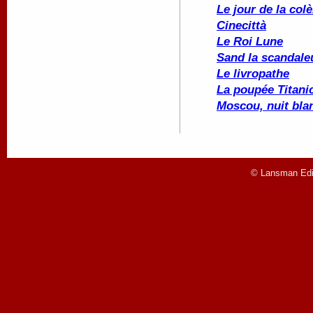
Le jour de la colè
Cinecittà
Le Roi Lune
Sand la scandale
Le livropathe
La poupée
Titani
Moscou, nuit bla
© Lansman Edit