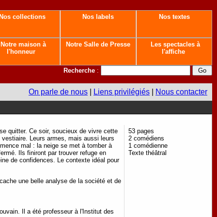
Nos collections
Nos labels
Nos textes
Notre maison à
Notre Salle de Presse
Les spectacles à
l'honneur
l'affiche
Recherche
:
On parle de nous
|
Liens privilégiés
|
Nous contacter
 quitter. Ce soir, soucieux de vivre cette
53 pages
 vestiaire. Leurs armes, mais aussi leurs
2 comédiens
commence mal : la neige se met à tomber à
1 comédienne
ermé. Ils finiront par trouver refuge en
Texte théâtral
ine de confidences. Le contexte idéal pour
 cache une belle analyse de la société et de
ain. Il a été professeur à l'Institut des