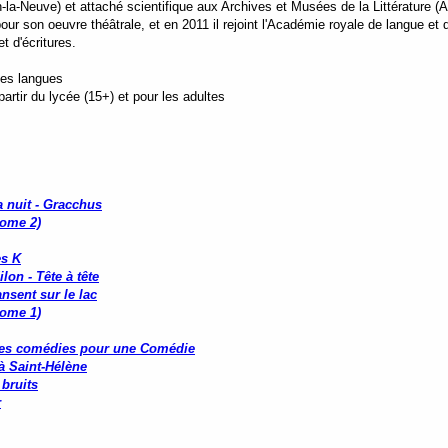
-la-Neuve) et attaché scientifique aux Archives et Musées de la Littérature (AM
 son oeuvre théâtrale, et en 2011 il rejoint l'Académie royale de langue et de
et d'écritures.
tes langues
rtir du lycée (15+) et pour les adultes
a nuit - Gracchus
tome 2)
s K
lon - Tête à tête
ansent sur le lac
tome 1)
tes comédies pour une Comédie
à Saint-Hélène
 bruits
r