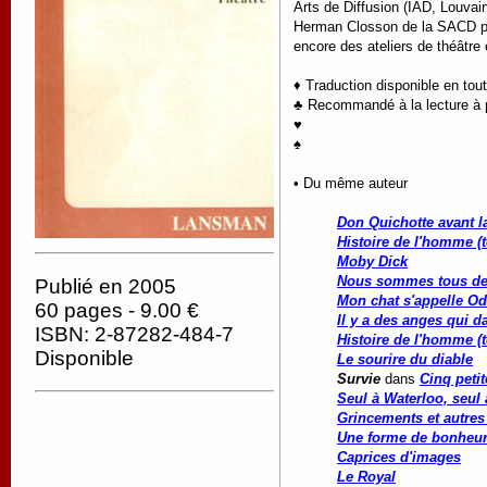
Arts de Diffusion (IAD, Louvain
Herman Closson de la SACD pour
encore des ateliers de théâtre 
♦ Traduction disponible en tou
♣ Recommandé à la lecture à pa
♥
♠
• Du même auteur
Don Quichotte avant l
Histoire de l'homme (
Moby Dick
Nous sommes tous de
Publié en 2005
Mon chat s'appelle Odi
60 pages - 9.00 €
Il y a des anges qui d
ISBN: 2-87282-484-7
Histoire de l'homme (
Disponible
Le sourire du diable
Survie
dans
Cinq peti
Seul à Waterloo, seul 
Grincements et autres
Une forme de bonheu
Caprices d'images
Le Royal