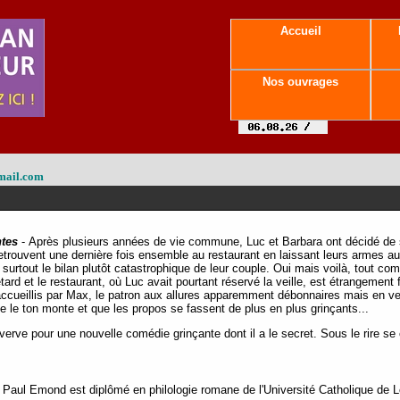
Accueil
Nos ouvrages
mail.com
ntes
- Après plusieurs années de vie commune, Luc et Barbara ont décidé de se
retrouvent une dernière fois ensemble au restaurant en laissant leurs armes au
t surtout le bilan plutôt catastrophique de leur couple. Oui mais voilà, tout 
ard et le restaurant, où Luc avait pourtant réservé la veille, est étrangement f
accueillis par Max, le patron aux allures apparemment débonnaires mais en ve
e le ton monte et que les propos se fassent de plus en plus grinçants...
erve pour une nouvelle comédie grinçante dont il a le secret. Sous le rire se
Paul Emond est diplômé en philologie romane de l'Université Catholique de Louv