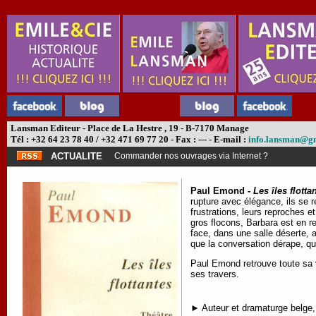
Lansman Editeur - Place de La Hestre , 19 - B-7170 Manage
Tél : +32 64 23 78 40 / +32 471 69 77 20 - Fax : --- - E-mail :
info.lansman@g
ACTUALITE
Commander nos ouvrages via Internet ?
Paul Emond -
Les îles flotta
rupture avec élégance, ils se 
frustrations, leurs reproches e
gros flocons, Barbara est en ret
face, dans une salle déserte, 
que la conversation dérape, qu
Paul Emond retrouve toute sa v
ses travers.
► Auteur et dramaturge belge, 