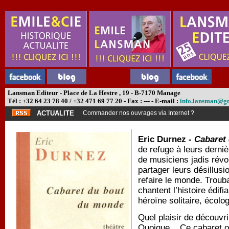
Lansman Editeur - Place de La Hestre , 19 - B-7170 Manage
Tél : +32 64 23 78 40 / +32 471 69 77 20 - Fax : --- - E-mail :
info.lansman@g
ACTUALITE
Commander nos ouvrages via Internet ?
Eric Durnez -
Cabaret
de refuge à leurs derniè
de musiciens jadis révol
partager leurs désillus
refaire le monde. Troub
chantent l’histoire édif
héroïne solitaire, écol
Quel plaisir de découvri
Quoique... Ce cabaret où