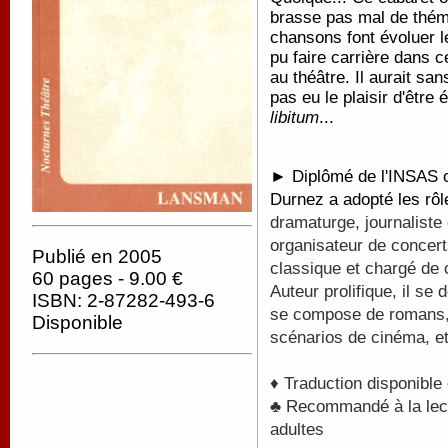
brasse pas mal de théma
chansons font évoluer le
pu faire carrière dans c
au théâtre. Il aurait sa
pas eu le plaisir d'être
libitum
...
► Diplômé de l'INSAS où
Durnez a adopté les rô
dramaturge, journaliste 
organisateur de concert
Publié en 2005
classique et chargé de
60 pages - 9.00 €
Auteur prolifique, il s
ISBN: 2-87282-493-6
se compose de romans, 
Disponible
scénarios de cinéma, et
♦ Traduction disponible
♣ Recommandé à la lectu
adultes