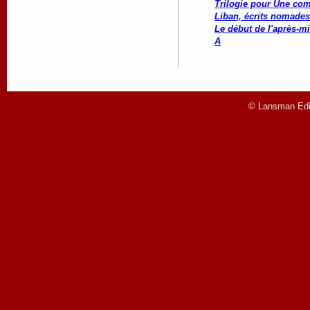
Trilogie pour Une co
Liban, écrits nomades
Le début de l'après-mi
A
© Lansman Edit