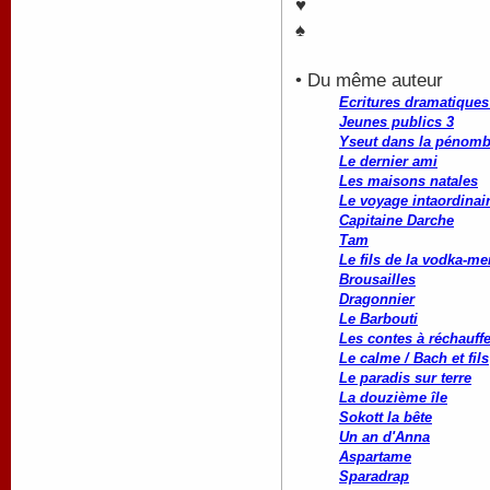
♥
♠
• Du même auteur
Ecritures dramatiques 
Jeunes publics 3
Yseut dans la pénomb
Le dernier ami
Les maisons natales
Le voyage intaordinai
Capitaine Darche
Tam
Le fils de la vodka-me
Brousailles
Dragonnier
Le Barbouti
Les contes à réchauffe
Le calme / Bach et fils
Le paradis sur terre
La douzième île
Sokott la bête
Un an d'Anna
Aspartame
Sparadrap