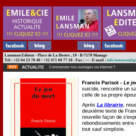
Lansman Editeur - Place de La Hestre , 19 - B-7170 Manage
Tél : +32 64 23 78 40 / +32 471 69 77 20 - Fax : --- - E-mail :
info.lansman@g
ACTUALITE
Commander nos ouvrages via Internet ?
Francis Parisot -
Le j
suicide, rencontre un sa
celle de sa propre épo
Après
La librairie
, nou
deuxième texte de Franc
nouvelle façon de s'expr
rebondissements entre 
tout sauf simpliste.