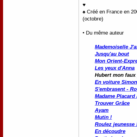
♥
♠ Créé en France en 20
(octobre)
• Du même auteur
Mademoiselle J'a
Jusqu'au bout
Mon Orient-Expr
Les yeux d'Anna
Hubert mon faux
En voiture Simo
S'embrasent - Ro
Madame Placard à
Trouver Grâce
Ayam
Mutin !
Roulez jeunesse 
En découdre