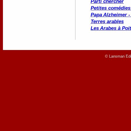
Parti chercher
Petites comédies 
Papa Alzheimer -
Terres arables
Les Arabes à Poit
© Lansman Edit