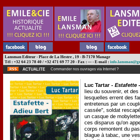
Lansman Editeur - Place de La Hestre , 19 - B-7170 Manage
Tél : +32 64 23 78 40 / +32 471 69 77 20 - Fax : --- - E-mail :
info.lansman@g
ACTUALITE
Commander nos ouvrages via Internet ?
Luc Tartar -
Estafette 
lieu du souvenir, et de
lesquelles errent des f
entretenus par un coupl
cassée", soldat rescap
un casque de mobylette. 
ces disparus qu'on appel
corps remontent du pass
blague à tabac, une ve