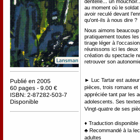
dentelle... un mouchoir.
au moment où le soldat G
avoir reculé devant l'e
qu'ont-ils à nous dire ?
Nous aimons beaucoup L
pratiquement toutes les
tirage léger à l'occasio
réunissons ici les deux
création du spectacle no
retrouver son autonomie
► Luc Tartar est auteur
Publié en 2005
pièces, trois romans et 
60 pages - 9.00 €
appréciée tant par les a
ISBN: 2-87282-503-7
Disponible
adolescents. Ses texte
Vingt-quatre de ses pi
♦ Traduction disponible
♣ Recommandé à la lectu
adultes