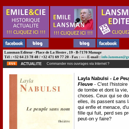
Lansman Editeur - Place de La Hestre , 19 - B-7170 Manage
Tél : +32 64 23 78 40 / +32 471 69 77 20 - Fax : --- - E-mail :
info.lansman@g
ACTUALITE
Commander nos ouvrages via Internet ?
Layla Nabulsi -
Le Peu
Fleuve
- C'est l'histoi
de tombe et dont la vie
choses. Ceux qui se d
elles, ils passent sans l
qui enfle et menace, d'
fille qui fuit, perd ses
peut-on y faire?