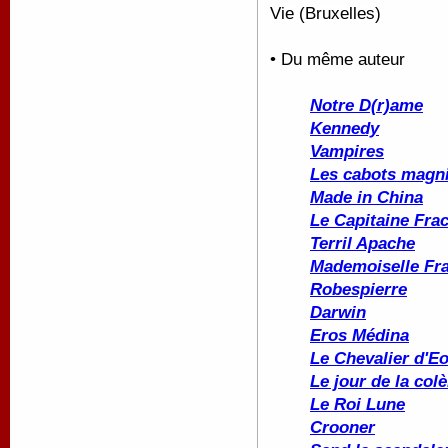
Vie (Bruxelles)
• Du même auteur
Notre D(r)ame
Kennedy
Vampires
Les cabots magni
Made in China
Le Capitaine Fra
Terril Apache
Mademoiselle Fr
Robespierre
Darwin
Eros Médina
Le Chevalier d'E
Le jour de la colè
Le Roi Lune
Crooner