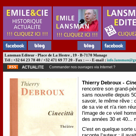
Lansman Editeur - Place de La Hestre , 19 - B-7170 Manage
Tél : +32 64 23 78 40 / +32 471 69 77 20 - Fax : --- - E-mail :
info.lansman@g
ACTUALITE
Commander nos ouvrages via Internet ?
Thierry Debroux -
Cine
rencontre son grand-père 
sans nouvelle depuis 50
savoir, le même rêve : d
de sa vie et n'a rien r
l'image de ce vieil hom
des années 30 et 40... 
C'est en quelque sorte 
raconte l'auteur : il ava