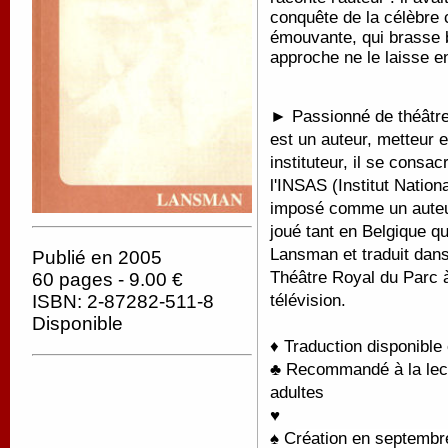
conquête de la célèbre 
émouvante, qui brasse 
approche ne le laisse e
► Passionné de théâtre 
est un auteur, metteur 
instituteur, il se consac
l'INSAS (Institut Nation
imposé comme un auteur
joué tant en Belgique qu
Lansman et traduit dans 
Publié en 2005
Théâtre Royal du Parc à
60 pages - 9.00 €
télévision.
ISBN: 2-87282-511-8
Disponible
♦ Traduction disponible
♣ Recommandé à la lectu
adultes
♥
♠ C
réation en septembre