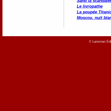
Sand la scandale
Le livropathe
La poupée
Titani
Moscou, nuit bla
© Lansman Edit